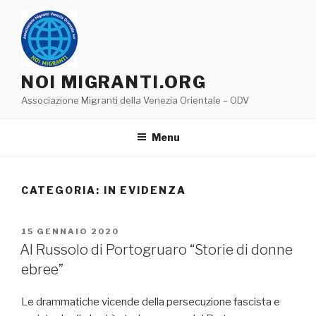
Salta
al
contenuto
NOI MIGRANTI.ORG
Associazione Migranti della Venezia Orientale – ODV
Menu
CATEGORIA:
IN EVIDENZA
PUBBLICATO
15 GENNAIO 2020
IL
Al Russolo di Portogruaro “Storie di donne
ebree”
Le drammatiche vicende della persecuzione fascista e