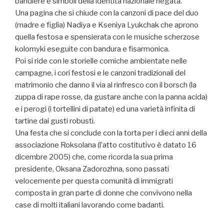
bandiere e simboli della identità nazionale negata.
Una pagina che si chiude con la canzoni di pace del duo
(madre e figlia) Nadiya e Kseniya Lyukchak che aprono
quella festosa e spensierata con le musiche scherzose
kolomyki eseguite con bandura e fisarmonica.
Poi si ride con le storielle comiche ambientate nelle
campagne, i cori festosi e le canzoni tradizionali del
matrimonio che danno il via al rinfresco con il borsch (la
zuppa di rape rosse, da gustare anche con la panna acida)
e i perogi (i tortellini di patate) ed una varietà infinita di
tartine dai gusti robusti.
Una festa che si conclude con la torta per i dieci anni della
associazione Roksolana (l’atto costitutivo è datato 16
dicembre 2005) che, come ricorda la sua prima
presidente, Oksana Zadorozhna, sono passati
velocemente per questa comunità di immigrati
composta in gran parte di donne che convivono nella
case di molti italiani lavorando come badanti.