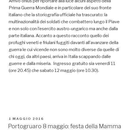
Amvo onlus per riportare alla luce alcuni aspetti della
Prima Guerra Mondiale e in particolare del suo fronte
italiano che la storiografia ufficiale ha trascurato: la
multinazionalità dei soldati che combattero lungo il Piave
e non solo con l’esercito austro-ungarico ma anche dalla
parte italiana. Accanto a questo racconto quello dei
profughi veneti e friulani fuggiti davanti all’avanzare della
guerra le cui vicende non sono molto diverse da quelle di
chi oggi, da altri paesi, arriva in Italia scappando dalle
guerre e dalla miseria. Ingresso gratuito sia venerdì 11
(ore 20.45) che sabato 12 maggio (ore 10.30).
PUBBLICATO
1 MAGGIO 2016
IL
Portogruaro 8 maggio: festa della Mamma