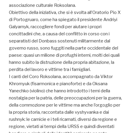
associazione culturale Roksolana.
Obiettivo della iniziativa, che si è svolta all’Oratorio Pio X
di Portogruaro, come ha spiegato il presidente Andriyi
Galyarnyk, raccogliere fondi per aiutare i propri
concittadini che, a causa del conflitto in corso con i
separatisti del Donbass sostenuti militarmente dal
governo russo, sono fuggiti nella parte occidentale del
paese: quasi un milione di profughi interni, molti dei quali
hanno subito la distruzione della propria abitazione, la
perdita del lavoro e vittime tra i famigliari.
I canti del Coro Roksolana, accompagnato da Viktor
Khromyuk (fisarmonica e pianoforte) e da Oksana
Yanechko (violino) che hanno introdotto i temi della
nostalgia per la patria, delle preoccupazioni per la guerra,
della commozione per le vittime ma anche l’orgoglio per
la propria storia, raccontata dalle vyshyvanka e dai
rushnyk: le camicie e i teli ricamati, diversi da regione e
regione, vietati ai tempi della URSS e quindi diventati