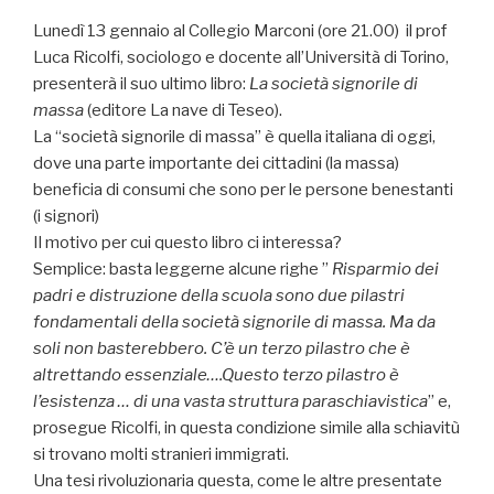
Lunedì 13 gennaio al Collegio Marconi (ore 21.00) il prof
Luca Ricolfi, sociologo e docente all’Università di Torino,
presenterà il suo ultimo libro:
La società signorile di
massa
(editore La nave di Teseo).
La “società signorile di massa” è quella italiana di oggi,
dove una parte importante dei cittadini (la massa)
beneficia di consumi che sono per le persone benestanti
(i signori)
Il motivo per cui questo libro ci interessa?
Semplice: basta leggerne alcune righe ”
Risparmio dei
padri e distruzione della scuola sono due pilastri
fondamentali della società signorile di massa. Ma da
soli non basterebbero. C’è un terzo pilastro che è
altrettando essenziale….Questo terzo pilastro è
l’esistenza … di una vasta struttura paraschiavistica
” e,
prosegue Ricolfi, in questa condizione simile alla schiavitù
si trovano molti stranieri immigrati.
Una tesi rivoluzionaria questa, come le altre presentate