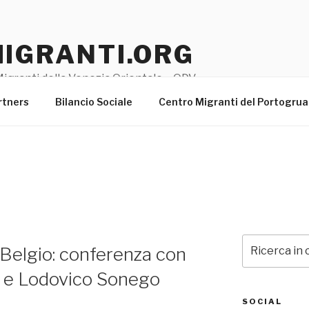
MIGRANTI.ORG
igranti della Venezia Orientale – ODV
rtners
Bilancio Sociale
Centro Migranti del Portogru
Cerca:
in Belgio: conferenza con
a e Lodovico Sonego
SOCIAL