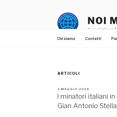
Salta
al
contenuto
NOI 
Associazione M
Chi siamo
Contatti
Pa
ARTICOLI
PUBBLICATO
3 MAGGIO 2026
IL
I minatori italiani 
Gian Antonio Stell