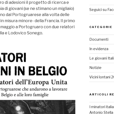
 di adesioni il progetto di ricerca e
a di giovani (se ne stimano un migliaio)
Seguici su Fa
ono dal Portogruarese alla volta delle
in misura minore- della Francia. Il primo
 maggio a Portogruaro con due relatori
CATEGORIE
lla e Lodovico Sonego.
Documenti
In evidenza
Le giovani Ital
Notizie
Vicini lontani 
ARTICOLI R
I minatori ital
Antonio Stell