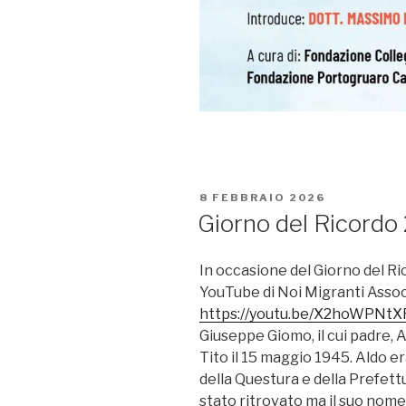
PUBBLICATO
8 FEBBRAIO 2026
IL
Giorno del Ricordo
In occasione del Giorno del Ri
YouTube di Noi Migranti Associ
https://youtu.be/X2hoWPNtX
Giuseppe Giomo, il cui padre, A
Tito il 15 maggio 1945. Aldo e
della Questura e della Prefettu
stato ritrovato ma il suo nome