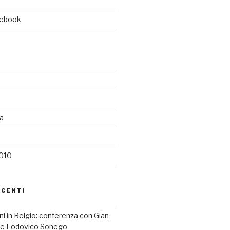
cebook
ia
2010
ECENTI
iani in Belgio: conferenza con Gian
a e Lodovico Sonego