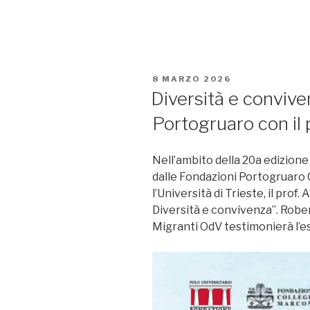
PUBBLICATO
8 MARZO 2026
IL
Diversità e convive
Portogruaro con il 
Nell’ambito della 20a edizion
dalle Fondazioni Portogruaro
l’Università di Trieste, il prof.
Diversità e convivenza”. Robe
Migranti OdV testimonierà l’e