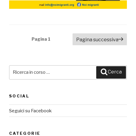
Navigazione
Pagina
1
Pagina successiva
articoli
Cerca:
Cerca
SOCIAL
Seguici su Facebook
CATEGORIE