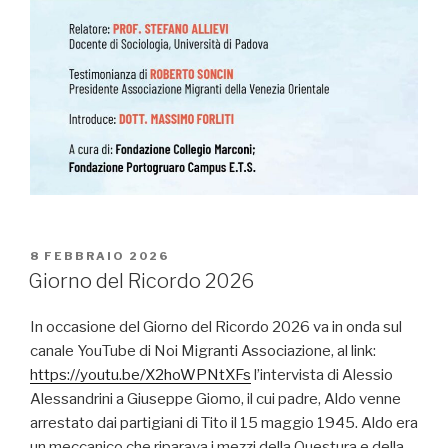
PUBBLICATO
8 FEBBRAIO 2026
IL
Giorno del Ricordo 2026
In occasione del Giorno del Ricordo 2026 va in onda sul
canale YouTube di Noi Migranti Associazione, al link:
https://youtu.be/X2hoWPNtXFs
l’intervista di Alessio
Alessandrini a Giuseppe Giomo, il cui padre, Aldo venne
arrestato dai partigiani di Tito il 15 maggio 1945. Aldo era
un meccanico che riparava i mezzi della Questura e della