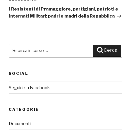
Articolo
successivo
I Resistenti di Pramaggiore, partigiani, patrioti e
Internati Militari: padri e madri della Repubblica
Cerca:
Cerca
SOCIAL
Seguici su Facebook
CATEGORIE
Documenti