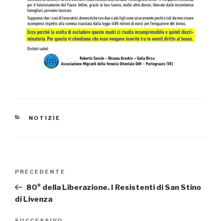
CATEGORIE
NOTIZIE
Navigazione
PRECEDENTE
Articolo
articoli
precedente:
80° della Liberazione. I Resistenti di San Stino
di Livenza
SUCCESSIVO