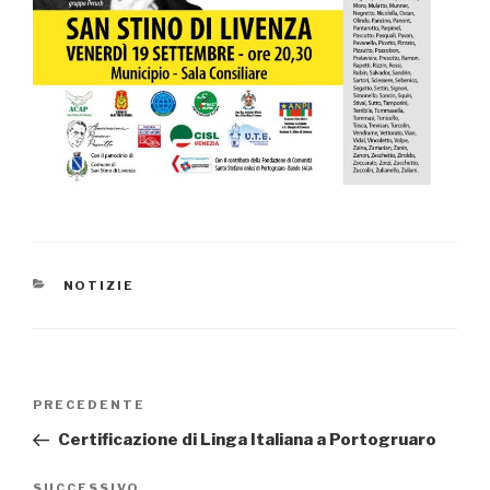
CATEGORIE
NOTIZIE
Navigazione
PRECEDENTE
Articolo
articoli
precedente:
Certificazione di Linga Italiana a Portogruaro
SUCCESSIVO