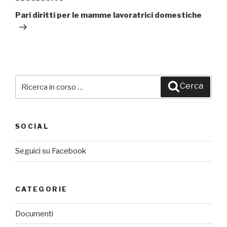
Articolo
successivo
Pari diritti per le mamme lavoratrici domestiche
Cerca:
Cerca
SOCIAL
Seguici su Facebook
CATEGORIE
Documenti