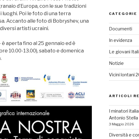
ranaio d’Europa, con le sue tradizioni
 luoghi. Poi le foto di una terra
CATEGORIE
sa. Accanto alle foto di Bobryshev, una
iversi artisti ucraini.
Documenti
In evidenza
 è aperta fino al 25 gennaio ed è
ì (ore 10.00-13.00), sabato e domenica
Le giovani Ital
.
Notizie
Vicini lontani 
ARTICOLI R
I minatori ital
Antonio Stell
3 Maggio 2026
Diversità e co