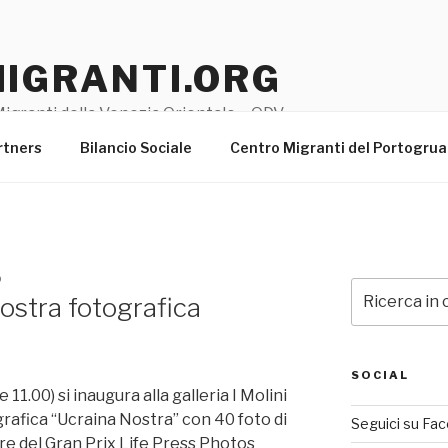
MIGRANTI.ORG
igranti della Venezia Orientale – ODV
rtners
Bilancio Sociale
Centro Migranti del Portogru
O
Cerca:
ostra fotografica
SOCIAL
1.00) si inaugura alla galleria I Molini
rafica “Ucraina Nostra” con 40 foto di
Seguici su Fa
re del Gran Prix Life Press Photos