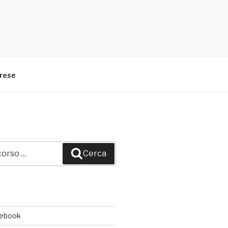
arese
Cerca
cebook