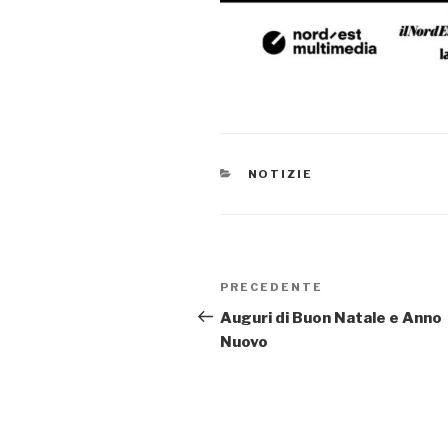
CATEGORIE
NOTIZIE
Navigazione
PRECEDENTE
Articolo
articoli
precedente:
Auguri di Buon Natale e Anno
Nuovo