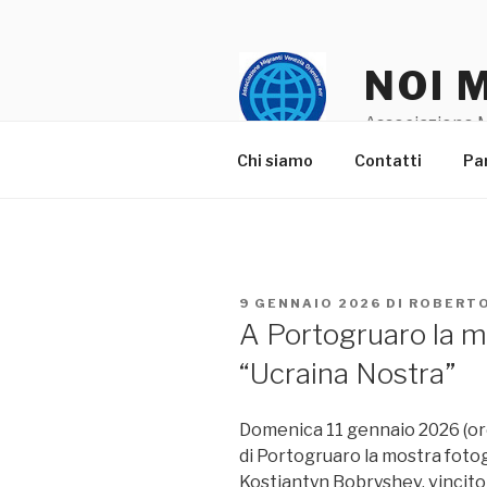
Salta
al
contenuto
NOI 
Associazione M
Chi siamo
Contatti
Pa
PUBBLICATO
9 GENNAIO 2026
DI
ROBERT
IL
A Portogruaro la m
“Ucraina Nostra”
Domenica 11 gennaio 2026 (ore 1
di Portogruaro la mostra fotog
Kostiantyn Bobryshev, vincito