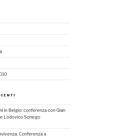
ia
2010
ECENTI
iani in Belgio: conferenza con Gian
a e Lodovico Sonego
nvivenza. Conferenza a