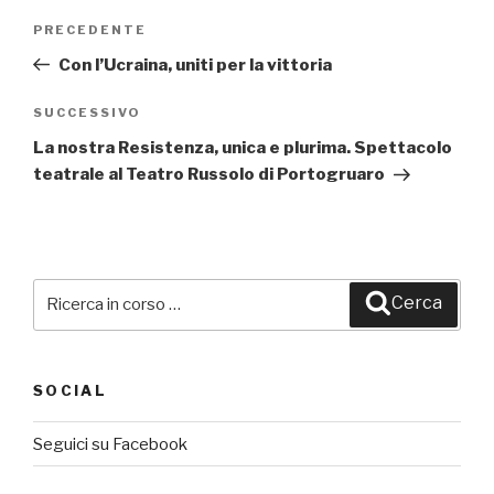
Navigazione
PRECEDENTE
Articolo
articoli
precedente:
Con l’Ucraina, uniti per la vittoria
SUCCESSIVO
Articolo
successivo
La nostra Resistenza, unica e plurima. Spettacolo
teatrale al Teatro Russolo di Portogruaro
Cerca:
Cerca
SOCIAL
Seguici su Facebook