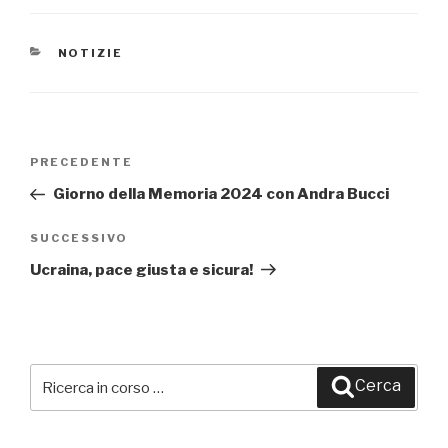
CATEGORIE
NOTIZIE
Navigazione
PRECEDENTE
Articolo
articoli
precedente:
Giorno della Memoria 2024 con Andra Bucci
SUCCESSIVO
Articolo
successivo
Ucraina, pace giusta e sicura!
Cerca:
Cerca