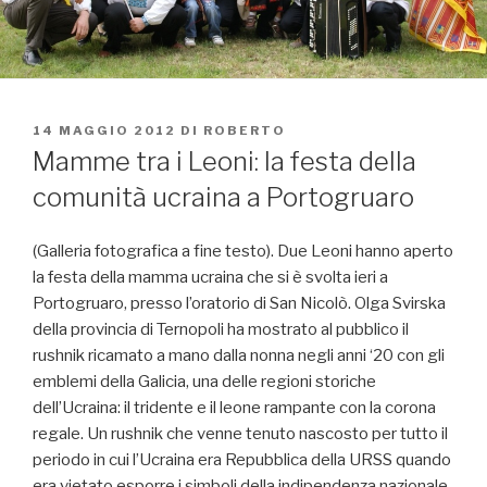
PUBBLICATO
14 MAGGIO 2012
DI
ROBERTO
IL
Mamme tra i Leoni: la festa della
comunità ucraina a Portogruaro
(Galleria fotografica a fine testo). Due Leoni hanno aperto
la festa della mamma ucraina che si è svolta ieri a
Portogruaro, presso l’oratorio di San Nicolò. Olga Svirska
della provincia di Ternopoli ha mostrato al pubblico il
rushnik ricamato a mano dalla nonna negli anni ‘20 con gli
emblemi della Galicia, una delle regioni storiche
dell’Ucraina: il tridente e il leone rampante con la corona
regale. Un rushnik che venne tenuto nascosto per tutto il
periodo in cui l’Ucraina era Repubblica della URSS quando
era vietato esporre i simboli della indipendenza nazionale.