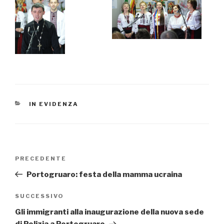
CATEGORIE
IN EVIDENZA
Navigazione
PRECEDENTE
Articolo
articoli
precedente:
Portogruaro: festa della mamma ucraina
SUCCESSIVO
Articolo
successivo
Gli immigranti alla inaugurazione della nuova sede