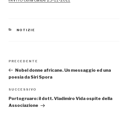
iNVITO cena caribe 25-11-2011
CATEGORIE
NOTIZIE
Navigazione
PRECEDENTE
Articolo
articoli
precedente:
Nobel donne africane. Un messaggio ed una
poesia da Siri Spora
SUCCESSIVO
Articolo
successivo
Portogruaro: il dott. Vladimiro Vida ospite della
Associazione