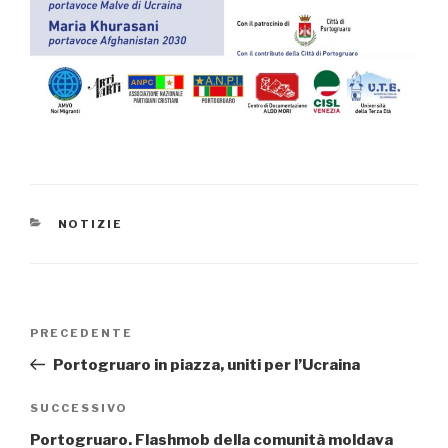
CATEGORIE
NOTIZIE
Navigazione
PRECEDENTE
Articolo
articoli
precedente:
Portogruaro in piazza, uniti per l’Ucraina
SUCCESSIVO
Articolo
successivo
Portogruaro. Flashmob della comunità moldava