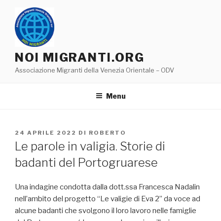
Salta
al
contenuto
NOI MIGRANTI.ORG
Associazione Migranti della Venezia Orientale – ODV
Menu
PUBBLICATO
24 APRILE 2022
DI
ROBERTO
IL
Le parole in valigia. Storie di
badanti del Portogruarese
Una indagine condotta dalla dott.ssa Francesca Nadalin
nell’ambito del progetto “Le valigie di Eva 2” da voce ad
alcune badanti che svolgono il loro lavoro nelle famiglie