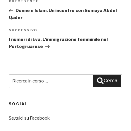
PRECEDENTE
Articolo
articoli
precedente:
Donne e Islam. Un incontro con Sumaya Abdel
Qader
SUCCESSIVO
Articolo
successivo
I numeri di Eva. L’immigrazione femminile nel
Portogruarese
Cerca:
Cerca
SOCIAL
Seguici su Facebook