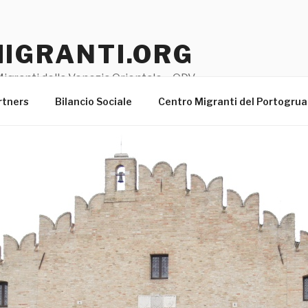
MIGRANTI.ORG
igranti della Venezia Orientale – ODV
rtners
Bilancio Sociale
Centro Migranti del Portogru