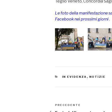
Teglio Veneto, Concordia Sagi
Le foto della manifestazione s
Facebook nei prossimi giorni
.
CATEGORIE
IN EVIDENZA
,
NOTIZIE
Navigazione
PRECEDENTE
Articolo
precedente: