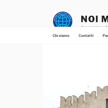
Salta
al
contenuto
NOI 
Associazione M
Chi siamo
Contatti
Pa