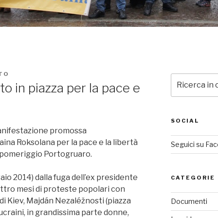
TO
Cerca:
to in piazza per la pace e
SOCIAL
anifestazione promossa
aina Roksolana per la pace e la libertà
Seguici su Fa
i pomeriggio Portogruaro.
aio 2014) dalla fuga dell’ex presidente
CATEGORIE
tro mesi di proteste popolari con
 di Kiev, Majdán Nezaléžnosti (piazza
Documenti
ucraini, in grandissima parte donne,