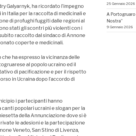
25 Gennaio 2026
dry Galyarnyk, ha ricordato l’impegno
in Italia per la raccolta di medicinali e
A Portogruaro 
one di profughi fuggiti dalle regioni al
Nostra”
9 Gennaio 2026
no stati gli scontri più violenti con i
o subito raccolto dal sindaco di Annone
donato coperte e medicinali.
 che ha espresso la vicinanza delle
togruarese al popolo ucraino ed il
ativo di pacificazione e per il rispetto
corso in Ucraina dopo l’accordo di
nicipio i partecipanti hanno
 canti popolari ucraini e slogan per la
hiesetta della Annunciazione dove si è
rrivate le adesioni e la partecipazione
none Veneto, San Stino di Livenza,