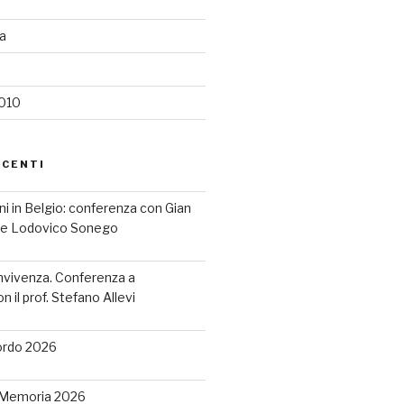
ia
2010
ECENTI
iani in Belgio: conferenza con Gian
a e Lodovico Sonego
nvivenza. Conferenza a
 il prof. Stefano Allevi
ordo 2026
a Memoria 2026