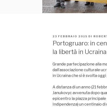
PUBBLICATO
23 FEBBRAIO 2015
DI
ROBER
IL
Portogruaro: in cen
la libertà in Ucraina
Grande partecipazione alla m
dall’associazione culturale ucr
in Ucraina che si è svolta ogg
A distanza di un anno (21 febbr
Janukovyc avvenuta dopo quat
epicentro la piazza principale
Indipendenza) un centinaio di 