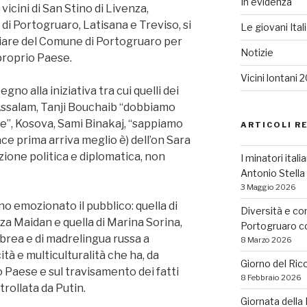
In evidenza
icini di San Stino di Livenza,
di Portogruaro, Latisana e Treviso, si
Le giovani Ital
iliare del Comune di Portogruaro per
Notizie
 proprio Paese.
Vicini lontani 
gno alla iniziativa tra cui quelli dei
 Assalam, Tanji Bouchaib “dobbiamo
ace”, Kosova, Sami Binakaj, “sappiamo
ARTICOLI R
pace prima arriva meglio è) dell’on Sara
uzione politica e diplomatica, non
I minatori ital
Antonio Stell
3 Maggio 2026
o emozionato il pubblico: quella di
Diversità e co
zza Maidan e quella di Marina Sorina,
Portogruaro con
 ebrea e di madrelingua russa a
8 Marzo 2026
tà e multiculturalità che ha, da
Giorno del Ric
 Paese e sul travisamento dei fatti
8 Febbraio 2026
rollata da Putin.
Giornata dell