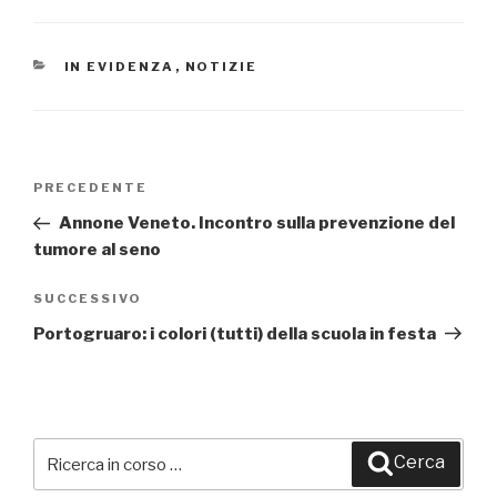
CATEGORIE
IN EVIDENZA
,
NOTIZIE
Navigazione
PRECEDENTE
Articolo
articoli
precedente:
Annone Veneto. Incontro sulla prevenzione del
tumore al seno
SUCCESSIVO
Articolo
successivo
Portogruaro: i colori (tutti) della scuola in festa
Cerca:
Cerca