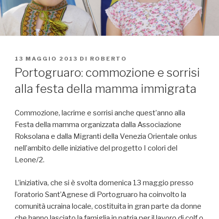
PUBBLICATO
13 MAGGIO 2013
DI
ROBERTO
IL
Portogruaro: commozione e sorrisi
alla festa della mamma immigrata
Commozione, lacrime e sorrisi anche quest’anno alla
Festa della mamma organizzata dalla Associazione
Roksolana e dalla Migranti della Venezia Orientale onlus
nell’ambito delle iniziative del progetto I colori del
Leone/2.
L’iniziativa, che si è svolta domenica 13 maggio presso
l’oratorio Sant’Agnese di Portogruaro ha coinvolto la
comunità ucraina locale, costituita in gran parte da donne
che hanno lasciato la famiglia in patria per il lavoro di colf o