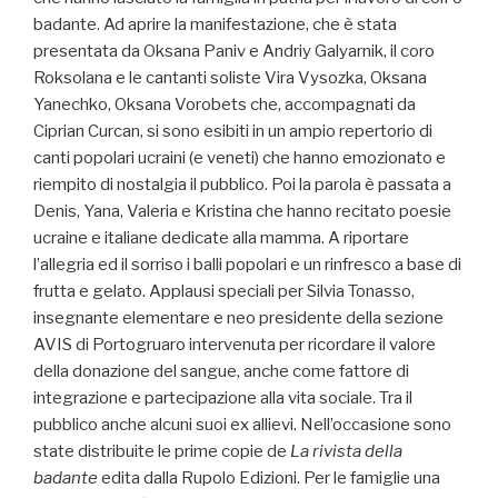
badante. Ad aprire la manifestazione, che è stata
presentata da Oksana Paniv e Andriy Galyarnik, il coro
Roksolana e le cantanti soliste Vira Vysozka, Oksana
Yanechko, Oksana Vorobets che, accompagnati da
Ciprian Curcan, si sono esibiti in un ampio repertorio di
canti popolari ucraini (e veneti) che hanno emozionato e
riempito di nostalgia il pubblico. Poi la parola è passata a
Denis, Yana, Valeria e Kristina che hanno recitato poesie
ucraine e italiane dedicate alla mamma. A riportare
l’allegria ed il sorriso i balli popolari e un rinfresco a base di
frutta e gelato. Applausi speciali per Silvia Tonasso,
insegnante elementare e neo presidente della sezione
AVIS di Portogruaro intervenuta per ricordare il valore
della donazione del sangue, anche come fattore di
integrazione e partecipazione alla vita sociale. Tra il
pubblico anche alcuni suoi ex allievi. Nell’occasione sono
state distribuite le prime copie de
La rivista della
badante
edita dalla Rupolo Edizioni. Per le famiglie una