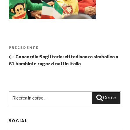
Navigazione
PRECEDENTE
Articolo
articoli
precedente:
Concordia Sagittaria: cittadinanza simbolica a
61 bambini e ragazzi nati in Italia
Cerca:
Cerca
SOCIAL