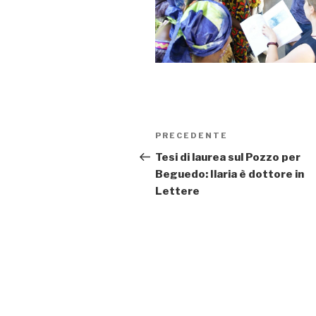
Navigazione
PRECEDENTE
Articolo
articoli
precedente:
Tesi di laurea sul Pozzo per
Beguedo: Ilaria è dottore in
Lettere