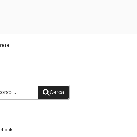
arese
Cerca
cebook