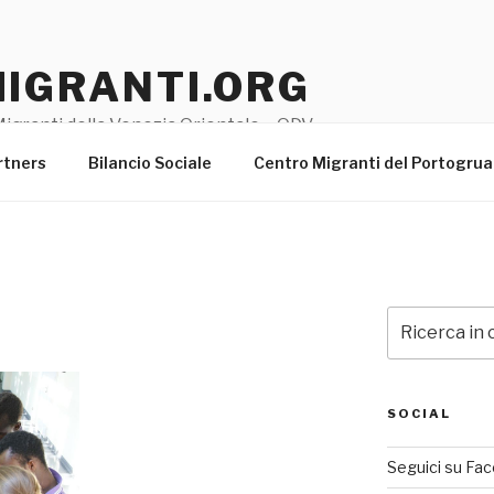
MIGRANTI.ORG
igranti della Venezia Orientale – ODV
rtners
Bilancio Sociale
Centro Migranti del Portogru
Cerca:
SOCIAL
Seguici su Fa