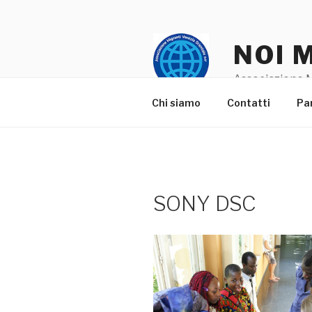
Salta
al
contenuto
NOI 
Associazione M
Chi siamo
Contatti
Pa
SONY DSC