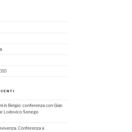
ia
2010
ECENTI
iani in Belgio: conferenza con Gian
a e Lodovico Sonego
nvivenza. Conferenza a