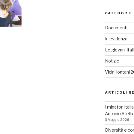
CATEGORIE
Documenti
In evidenza
Le giovani Ital
Notizie
Vicini lontani 
ARTICOLI R
I minatori ital
Antonio Stell
3 Maggio 2026
Diversità e co