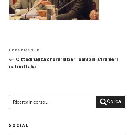
Navigazione
PRECEDENTE
Articolo
articoli
precedente:
Cittadinanza onoraria per i bambini stranieri
nati in Italia
Cerca:
Cerca
SOCIAL