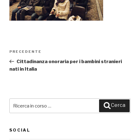
Navigazione
PRECEDENTE
Articolo
articoli
precedente:
Cittadinanza onoraria per i bambini stranieri
nati in Italia
Cerca:
Cerca
SOCIAL