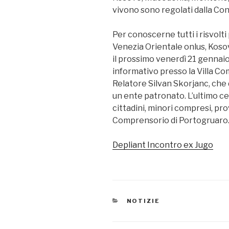
vivono sono regolati dalla Con
Per conoscerne tutti i risvolti 
Venezia Orientale onlus, Koso
il prossimo venerdì 21 gennaio,
informativo presso la Villa Co
Relatore Silvan Skorjanc, che 
un ente patronato. L’ultimo cen
cittadini, minori compresi, pro
Comprensorio di Portogruaro
Depliant Incontro ex Jugo
CATEGORIE
NOTIZIE