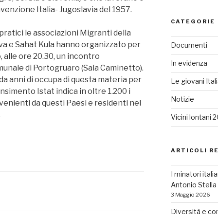
venzione Italia- Jugoslavia del 1957.
CATEGORIE
pratici le associazioni Migranti della
va e Sahat Kula hanno organizzato per
Documenti
 alle ore 20.30, un incontro
In evidenza
munale di Portogruaro (Sala Caminetto).
da anni di occupa di questa materia per
Le giovani Ital
simento Istat indica in oltre 1.200 i
Notizie
venienti da questi Paesi e residenti nel
.
Vicini lontani 
ARTICOLI R
I minatori ital
Antonio Stell
3 Maggio 2026
Diversità e co