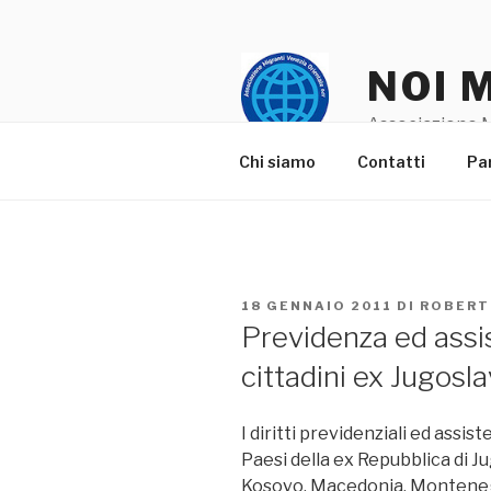
Salta
al
contenuto
NOI 
Associazione M
Chi siamo
Contatti
Pa
PUBBLICATO
18 GENNAIO 2011
DI
ROBER
IL
Previdenza ed assis
cittadini ex Jugosla
I diritti previdenziali ed assis
Paesi della ex Repubblica di J
Kosovo, Macedonia, Montenegr