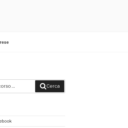
arese
Cerca
cebook