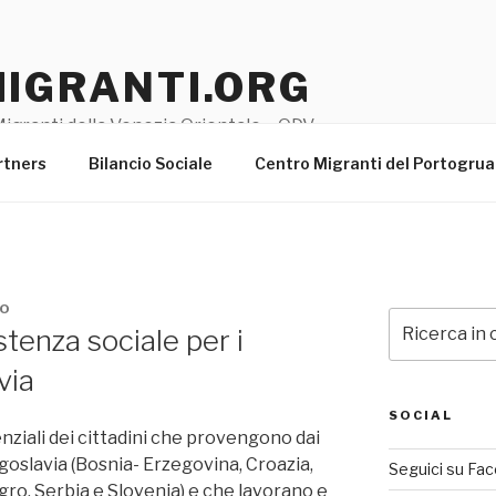
MIGRANTI.ORG
igranti della Venezia Orientale – ODV
rtners
Bilancio Sociale
Centro Migranti del Portogru
TO
Cerca:
tenza sociale per i
via
SOCIAL
tenziali dei cittadini che provengono dai
ugoslavia (Bosnia- Erzegovina, Croazia,
Seguici su Fa
o, Serbia e Slovenia) e che lavorano e