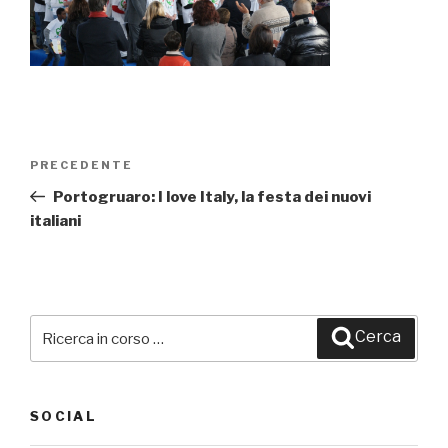
Navigazione
PRECEDENTE
Articolo
articoli
precedente:
Portogruaro: I love Italy, la festa dei nuovi
italiani
Cerca:
Cerca
SOCIAL