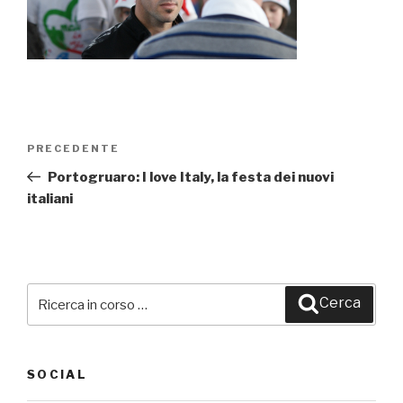
Navigazione
PRECEDENTE
Articolo
articoli
precedente:
Portogruaro: I love Italy, la festa dei nuovi
italiani
Cerca:
Cerca
SOCIAL