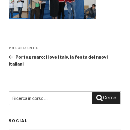
Navigazione
PRECEDENTE
Articolo
articoli
precedente:
Portogruaro: I love Italy, la festa dei nuovi
italiani
Cerca:
Cerca
SOCIAL