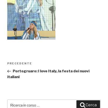
Navigazione
PRECEDENTE
Articolo
articoli
precedente:
Portogruaro: I love Italy, la festa dei nuovi
italiani
Cerca:
Cerca