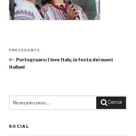
Navigazione
PRECEDENTE
Articolo
articoli
precedente:
Portogruaro: I love Italy, la festa dei nuovi
italiani
Cerca:
Cerca
SOCIAL