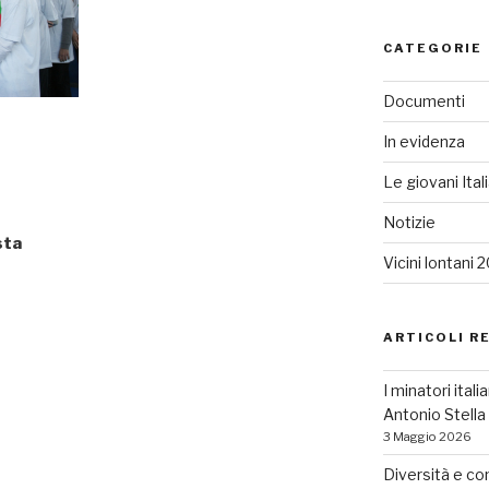
CATEGORIE
Documenti
In evidenza
Le giovani Ital
Notizie
sta
Vicini lontani 
ARTICOLI R
I minatori ital
Antonio Stell
3 Maggio 2026
Diversità e co