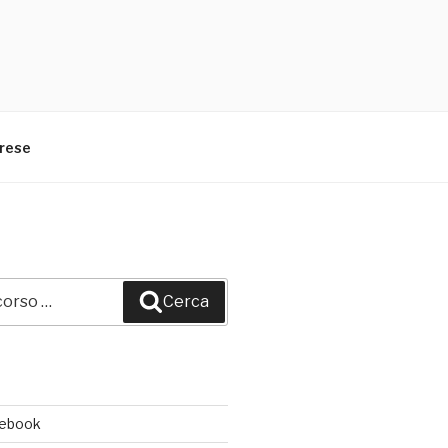
arese
Cerca
cebook