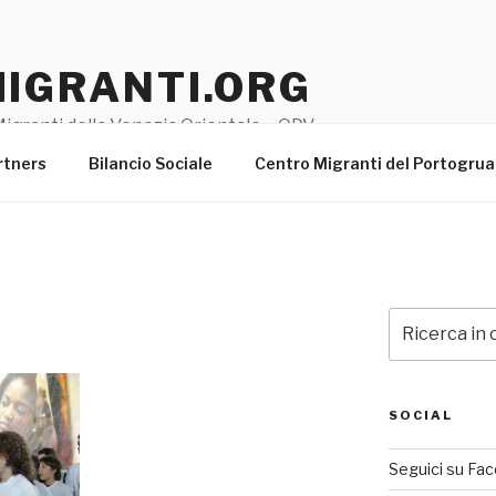
MIGRANTI.ORG
igranti della Venezia Orientale – ODV
rtners
Bilancio Sociale
Centro Migranti del Portogru
Cerca:
SOCIAL
Seguici su Fa