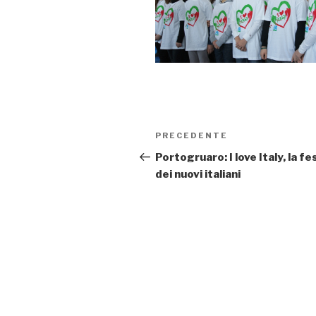
Navigazione
PRECEDENTE
Articolo
articoli
precedente:
Portogruaro: I love Italy, la fe
dei nuovi italiani