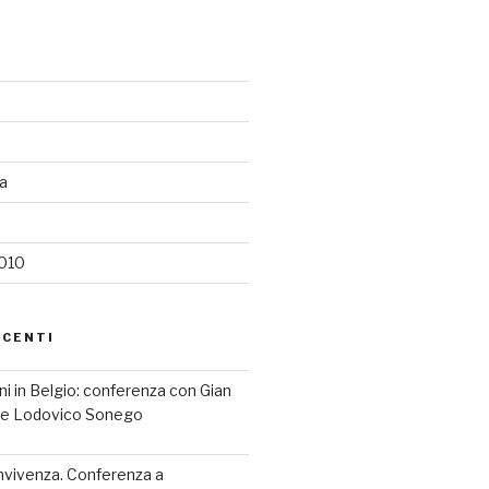
ia
2010
ECENTI
iani in Belgio: conferenza con Gian
a e Lodovico Sonego
nvivenza. Conferenza a