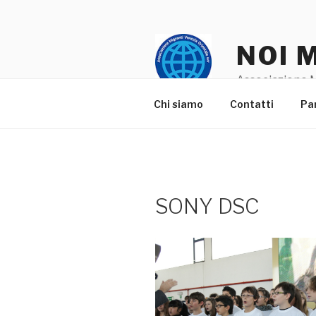
Salta
al
contenuto
NOI 
Associazione M
Chi siamo
Contatti
Pa
SONY DSC