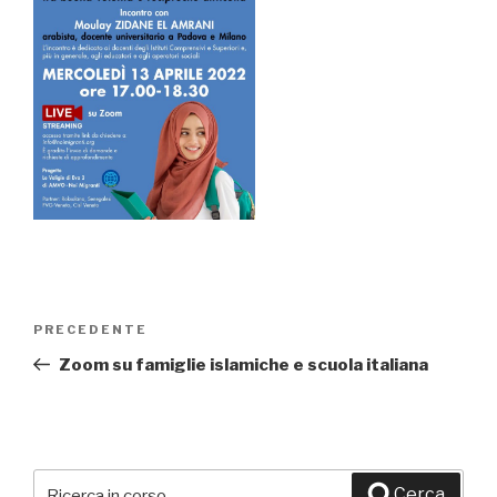
Navigazione
PRECEDENTE
Articolo
articoli
precedente:
Zoom su famiglie islamiche e scuola italiana
Cerca:
Cerca