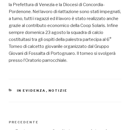
la Prefettura di Venezia e la Diocesi di Concordia-
Pordenone. Nel lavoro di riattazione sono stati impegnati,
a turno, tutti i ragazzi ed il lavoro è stato realizzato anche
grazie al contributo economico della Coop Solaris. Infine
sempre domenica 23 agosto la squadra di calcio
costituitasi tra gli ospiti della palestra partecipa al 6°
Torneo di calcetto giovanile organizzato dal Gruppo
Giovani di Fossalta di Portogruaro. Il torneo si svolgerà
presso l’Oratorio parrocchiale.
CATEGORIE
IN EVIDENZA
,
NOTIZIE
Navigazione
PRECEDENTE
Articolo
articoli