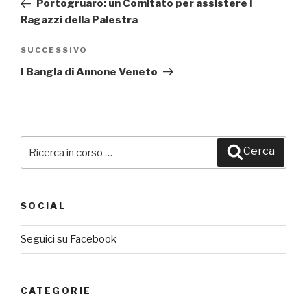
precedente:
Portogruaro: un Comitato per assistere i
Ragazzi della Palestra
SUCCESSIVO
Articolo
successivo
I Bangla di Annone Veneto
Cerca:
Cerca
SOCIAL
Seguici su Facebook
CATEGORIE