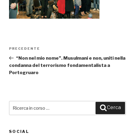
Navigazione
PRECEDENTE
Articolo
articoli
precedente:
“Non nel mio nome”. Musulmani e non, uniti nella
condanna del terrorismo fondamentalista a
Portogruaro
Cerca:
Cerca
SOCIAL