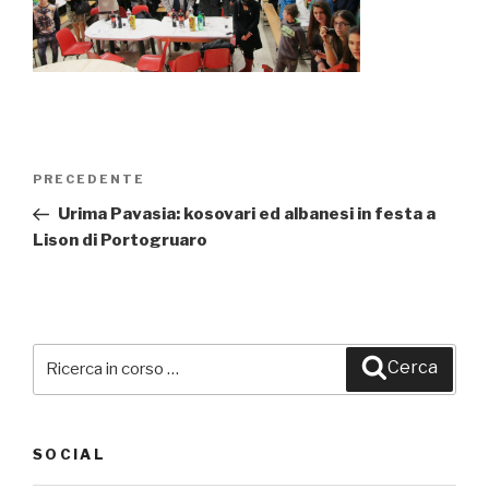
Navigazione
PRECEDENTE
Articolo
articoli
precedente:
Urima Pavasia: kosovari ed albanesi in festa a
Lison di Portogruaro
Cerca:
Cerca
SOCIAL