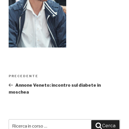
Navigazione
PRECEDENTE
Articolo
articoli
precedente:
Annone Veneto: incontro sul diabete in
moschea
Cerca:
Cerca