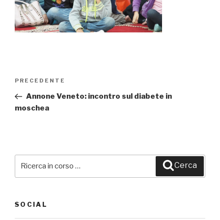
Navigazione
PRECEDENTE
Articolo
articoli
precedente:
Annone Veneto: incontro sul diabete in
moschea
Cerca:
Cerca
SOCIAL