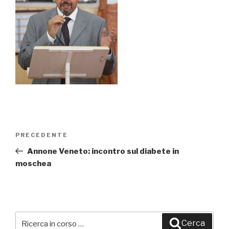
Navigazione
PRECEDENTE
Articolo
articoli
precedente:
Annone Veneto: incontro sul diabete in
moschea
Cerca:
Cerca