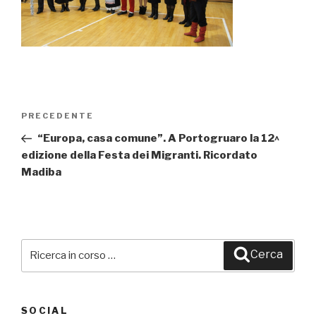
Navigazione
PRECEDENTE
Articolo
articoli
precedente:
“Europa, casa comune”. A Portogruaro la 12^
edizione della Festa dei Migranti. Ricordato
Madiba
Cerca:
Cerca
SOCIAL