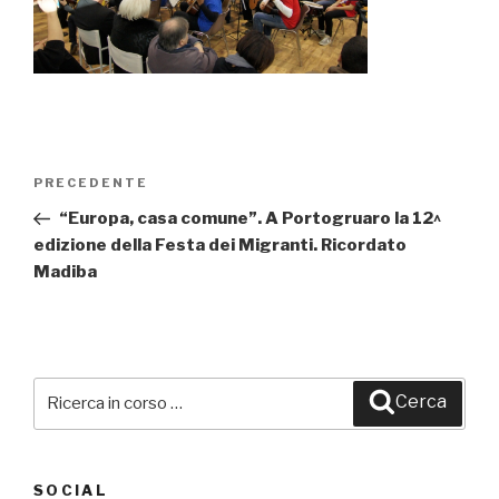
Navigazione
PRECEDENTE
Articolo
articoli
precedente:
“Europa, casa comune”. A Portogruaro la 12^
edizione della Festa dei Migranti. Ricordato
Madiba
Cerca:
Cerca
SOCIAL