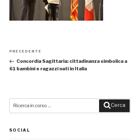
Navigazione
PRECEDENTE
Articolo
articoli
precedente:
Concordia Sagittaria: cittadinanza simbolica a
61 bambini e ragazzi nati in Italia
Cerca:
Cerca
SOCIAL