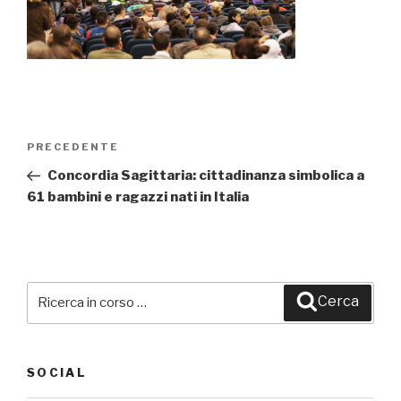
Navigazione
PRECEDENTE
Articolo
articoli
precedente:
Concordia Sagittaria: cittadinanza simbolica a
61 bambini e ragazzi nati in Italia
Cerca:
Cerca
SOCIAL