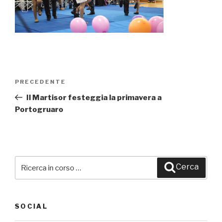
Navigazione
PRECEDENTE
Articolo
articoli
precedente:
Il Martisor festeggia la primavera a
Portogruaro
Cerca:
Cerca
SOCIAL