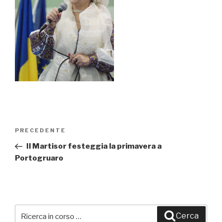
Navigazione
PRECEDENTE
Articolo
articoli
precedente:
Il Martisor festeggia la primavera a
Portogruaro
Cerca:
Cerca