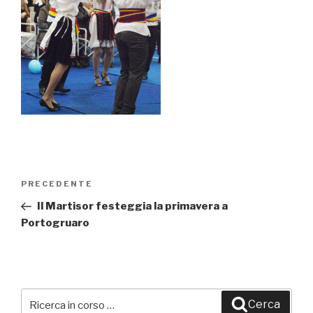
Navigazione
PRECEDENTE
Articolo
articoli
precedente:
Il Martisor festeggia la primavera a
Portogruaro
Cerca:
Cerca