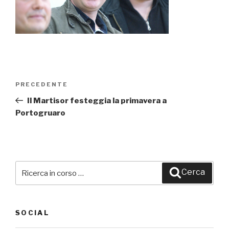
Navigazione
PRECEDENTE
Articolo
articoli
precedente:
Il Martisor festeggia la primavera a
Portogruaro
Cerca:
Cerca
SOCIAL