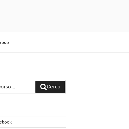
arese
Cerca
cebook