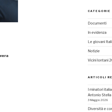
CATEGORIE
Documenti
In evidenza
Le giovani Ital
Notizie
avera
Vicini lontani 
ARTICOLI R
I minatori ital
Antonio Stell
3 Maggio 2026
Diversità e co