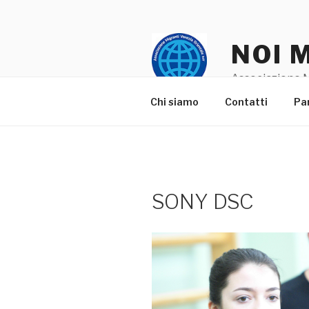
Salta
al
contenuto
NOI 
Associazione M
Chi siamo
Contatti
Pa
SONY DSC