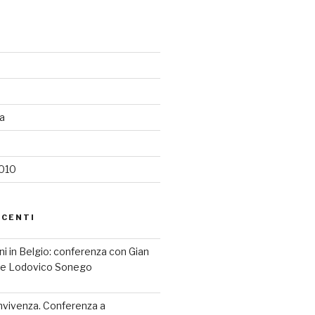
ia
2010
ECENTI
iani in Belgio: conferenza con Gian
a e Lodovico Sonego
nvivenza. Conferenza a