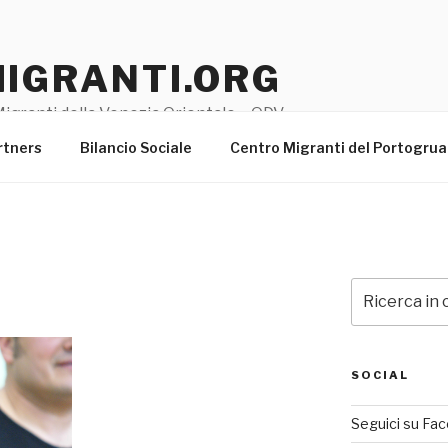
MIGRANTI.ORG
igranti della Venezia Orientale – ODV
rtners
Bilancio Sociale
Centro Migranti del Portogru
Cerca:
SOCIAL
Seguici su Fa