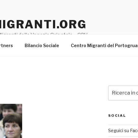
MIGRANTI.ORG
igranti della Venezia Orientale – ODV
rtners
Bilancio Sociale
Centro Migranti del Portogru
Cerca:
SOCIAL
Seguici su Fa