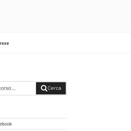
arese
Cerca
cebook