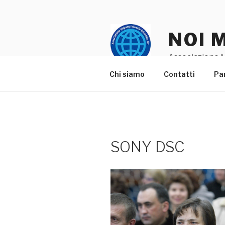
Salta
al
contenuto
NOI 
Associazione M
Chi siamo
Contatti
Pa
SONY DSC