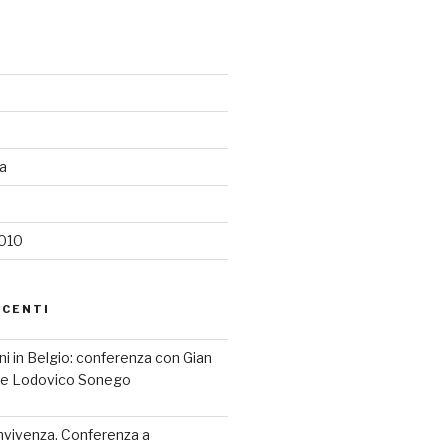
ia
2010
ECENTI
iani in Belgio: conferenza con Gian
a e Lodovico Sonego
nvivenza. Conferenza a