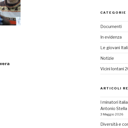
CATEGORIE
Documenti
In evidenza
Le giovani Ital
Notizie
avera
Vicini lontani 
ARTICOLI R
I minatori ital
Antonio Stell
3 Maggio 2026
Diversità e co