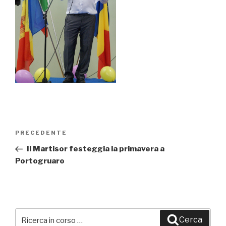
Navigazione
PRECEDENTE
Articolo
articoli
precedente:
Il Martisor festeggia la primavera a
Portogruaro
Cerca:
Cerca