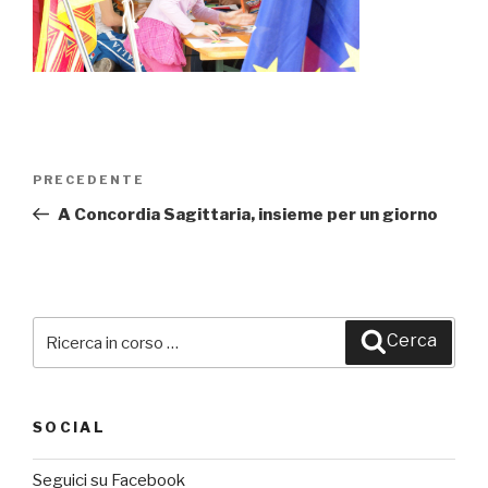
Navigazione
PRECEDENTE
Articolo
articoli
precedente:
A Concordia Sagittaria, insieme per un giorno
Cerca:
Cerca
SOCIAL
Seguici su Facebook