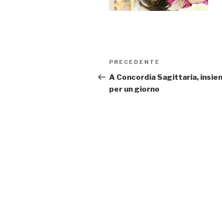
Navigazione
PRECEDENTE
Articolo
articoli
precedente:
A Concordia Sagittaria, insi
per un giorno