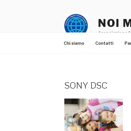
Salta
al
contenuto
NOI 
Associazione M
Chi siamo
Contatti
Pa
SONY DSC