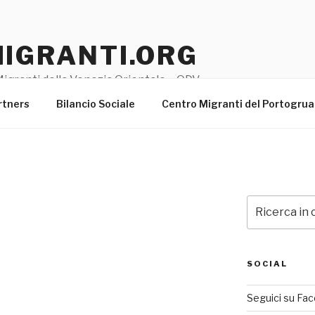
MIGRANTI.ORG
igranti della Venezia Orientale – ODV
rtners
Bilancio Sociale
Centro Migranti del Portogru
Cerca:
SOCIAL
Seguici su Fa