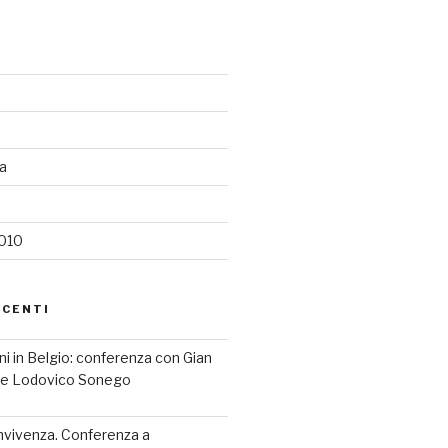
ia
2010
ECENTI
iani in Belgio: conferenza con Gian
a e Lodovico Sonego
nvivenza. Conferenza a