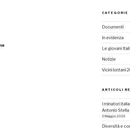
CATEGORIE
Documenti
In evidenza
eme
Le giovani Ital
Notizie
Vicini lontani 
ARTICOLI R
I minatori ital
Antonio Stell
3 Maggio 2026
Diversità e co