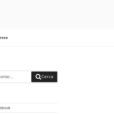
arese
Cerca
cebook