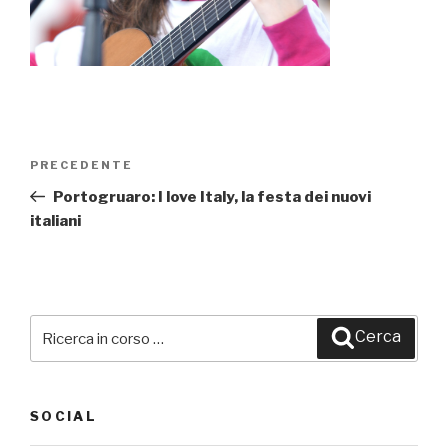
Navigazione
PRECEDENTE
Articolo
articoli
precedente:
Portogruaro: I love Italy, la festa dei nuovi
italiani
Cerca:
Cerca
SOCIAL