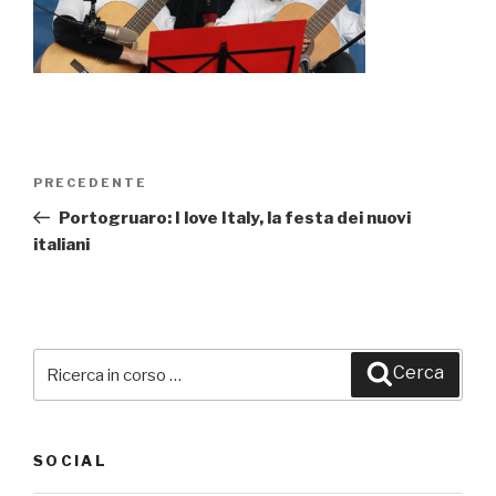
Navigazione
PRECEDENTE
Articolo
articoli
precedente:
Portogruaro: I love Italy, la festa dei nuovi
italiani
Cerca:
Cerca
SOCIAL