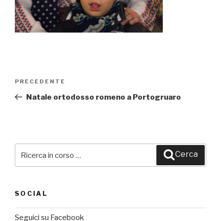
Navigazione
PRECEDENTE
Articolo
articoli
precedente:
Natale ortodosso romeno a Portogruaro
Cerca:
Cerca
SOCIAL
Seguici su Facebook