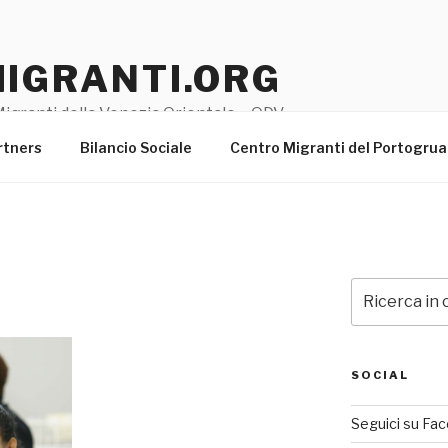
MIGRANTI.ORG
igranti della Venezia Orientale – ODV
rtners
Bilancio Sociale
Centro Migranti del Portogru
Cerca:
SOCIAL
Seguici su Fa