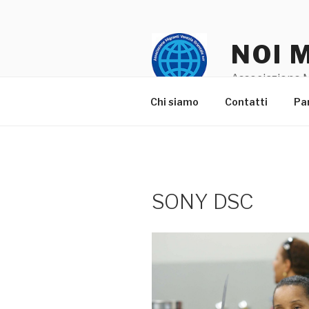
Salta
al
contenuto
NOI 
Associazione M
Chi siamo
Contatti
Pa
SONY DSC