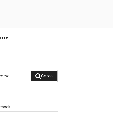
arese
Cerca
cebook