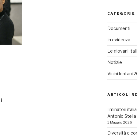
CATEGORIE
Documenti
In evidenza
Le giovani Ital
Notizie
Vicini lontani 
ARTICOLI R
i
I minatori ital
Antonio Stell
3 Maggio 2026
Diversità e co