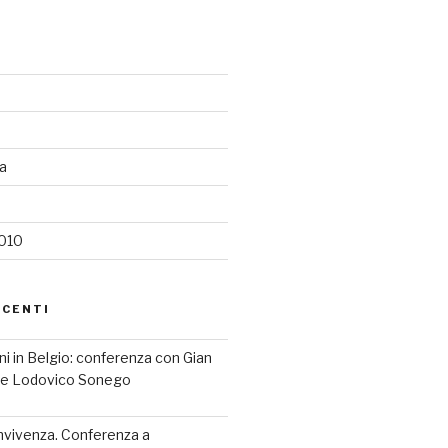
ia
2010
ECENTI
iani in Belgio: conferenza con Gian
a e Lodovico Sonego
nvivenza. Conferenza a