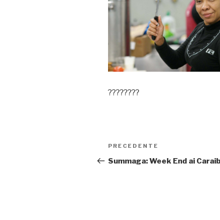
????????
Navigazione
PRECEDENTE
Articolo
articoli
precedente:
Summaga: Week End ai Caraib