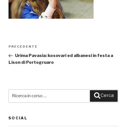
Navigazione
PRECEDENTE
Articolo
articoli
precedente:
Urima Pavasia: kosovari ed albanesi in festa a
Lison di Portogruaro
Cerca:
Cerca
SOCIAL